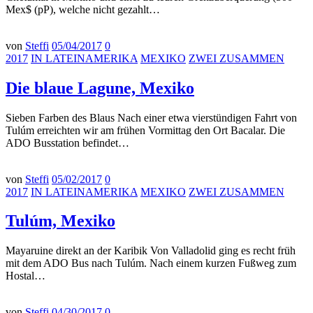
Mex$ (pP), welche nicht gezahlt…
von
Steffi
05/04/2017
0
2017
IN LATEINAMERIKA
MEXIKO
ZWEI ZUSAMMEN
Die blaue Lagune, Mexiko
Sieben Farben des Blaus Nach einer etwa vierstündigen Fahrt von
Tulúm erreichten wir am frühen Vormittag den Ort Bacalar. Die
ADO Busstation befindet…
von
Steffi
05/02/2017
0
2017
IN LATEINAMERIKA
MEXIKO
ZWEI ZUSAMMEN
Tulúm, Mexiko
Mayaruine direkt an der Karibik Von Valladolid ging es recht früh
mit dem ADO Bus nach Tulúm. Nach einem kurzen Fußweg zum
Hostal…
von
Steffi
04/30/2017
0